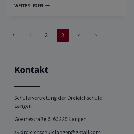
WEITERLESEN
1
2
3
4
Kontakt
⎯⎯⎯⎯⎯
Schülervertretung der Dreieichschule
Langen
Goethestraße 6, 63225 Langen
sv.dreieichschulelangen@gmail.com