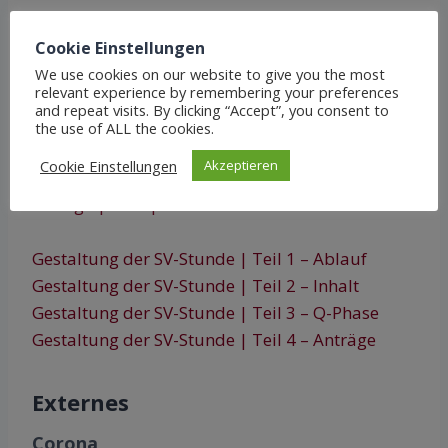
Schüler*innenrechte
Cookie Einstellungen
Rechtsbroschüre | Klassensprecher*innen
We use cookies on our website to give you the most
Rechtsplakat | Schüler*innen
relevant experience by remembering your preferences
and repeat visits. By clicking “Accept”, you consent to
the use of ALL the cookies.
SV-Stunde
Cookie Einstellungen
Akzeptieren
Vorlage | Protokoll einer SV – Stunde
Vorlage | Wahlprotokoll
Gestaltung der SV-Stunde | Teil 1 – Ablauf
Gestaltung der SV-Stunde | Teil 2 – Inhalt
Gestaltung der SV-Stunde | Teil 3 – Q-Phase
Gestaltung der SV-Stunde | Teil 4 – Anträge
Externes
Corona