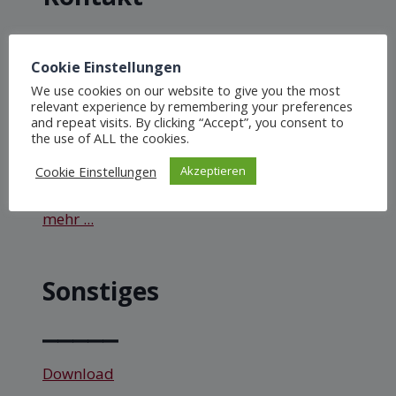
⎯⎯⎯⎯⎯
Cookie Einstellungen
Schülervertretung der Dreieichschule
We use cookies on our website to give you the most
Langen
relevant experience by remembering your preferences
and repeat visits. By clicking “Accept”, you consent to
the use of ALL the cookies.
Goethestraße 6, 63225 Langen
Cookie Einstellungen
Akzeptieren
sv.dreieichschulelangen@gmail.com
mehr ...
Sonstiges
⎯⎯⎯⎯⎯
Download