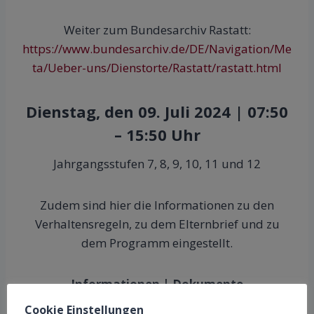
Weiter zum Bundesarchiv Rastatt:
https://www.bundesarchiv.de/DE/Navigation/Me
ta/Ueber-uns/Dienstorte/Rastatt/rastatt.html
Dienstag, den 09. Juli 2024 | 07:50
– 15:50 Uhr
Jahrgangsstufen 7, 8, 9, 10, 11 und 12
Zudem sind hier die Informationen zu den
Verhaltensregeln, zu dem Elternbrief und zu
dem Programm eingestellt.
Informationen |
Dokumente
Cookie Einstellungen