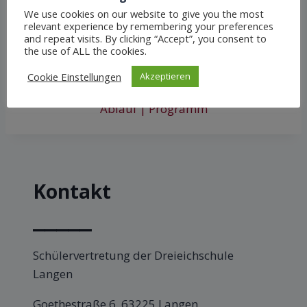
We use cookies on our website to give you the most
relevant experience by remembering your preferences
and repeat visits. By clicking “Accept”, you consent to
the use of ALL the cookies.
Allgemeines |
Verhaltensregeln/Besucherordnung
Cookie Einstellungen
Akzeptieren
Brief | Eltern der Klassensprecher*innen
Ablauf | Programm
Kontakt
⎯⎯⎯⎯⎯
Schülervertretung der Dreieichschule
Langen
Goethestraße 6, 63225 Langen